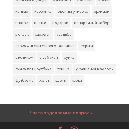
кольцо
корзинка
одежда унисекс
орхидеи
платок
платье
подарок
подарочный набор
рюкзак
сарафан
свадьба
серия Ангелы старого Таллинна
серьги
с котиком
с собакой
сумка
сумка для ноутбука
туника
украшения в волосы
футболка
халат
цветы
юбка
Часто задаваемые вопросы