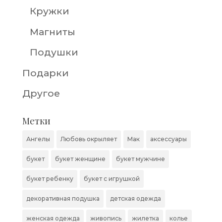
Кружки
Магниты
Подушки
Подарки
Другое
Метки
Ангелы
Любовь окрыляет
Мак
аксессуары
букет
букет женщине
букет мужчине
букет ребенку
букет с игрушкой
декоративная подушка
детская одежда
женская одежда
живопись
жилетка
колье