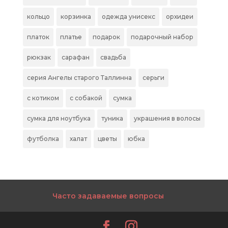
кольцо
корзинка
одежда унисекс
орхидеи
платок
платье
подарок
подарочный набор
рюкзак
сарафан
свадьба
серия Ангелы старого Таллинна
серьги
с котиком
с собакой
сумка
сумка для ноутбука
туника
украшения в волосы
футболка
халат
цветы
юбка
Часто задаваемые вопросы