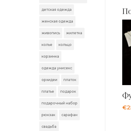
По
детская одежда
женская одежда
живопись
жилетка
колье
кольцо
корзинка
одежда унисекс
орхидеи
платок
платье
подарок
Фу
подарочный набор
€
2
рюкзак
сарафан
свадьба