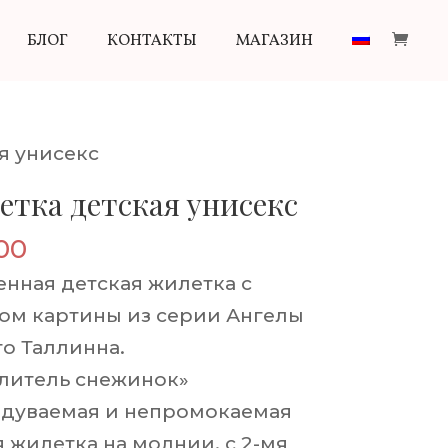
БЛОГ
КОНТАКТЫ
МАГАЗИН
я унисекс
тка детская унисекс
00
енная детская жилетка с
ом картины из серии Ангелы
го Таллинна.
литель снежинок»
дуваемая и непромокаемая
 жилетка на молнии, с 2-мя