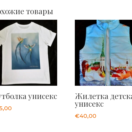
хожие товары
тболка унисекс
Жилетка детск
унисекс
5,00
€
40,00