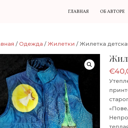
ГЛАВНАЯ
ОБ АВТОРЕ
авная
/
Одежда
/
Жилетки
/ Жилетка детска
Жиле
€
40,
Утепл
принт
старо
«Пове
Непро
теплая