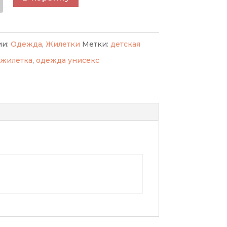
а
ка
ая
ии:
Одежда
,
Жилетки
Метки:
детская
кс
жилетка
,
одежда унисекс