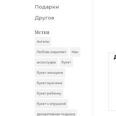
Подарки
Другое
Метки
Ангелы
Любовь окрыляет
Мак
аксессуары
букет
букет женщине
букет мужчине
букет ребенку
букет с игрушкой
декоративная подушка