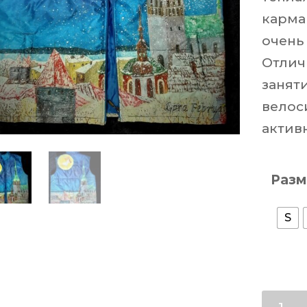
карма
очень
Отлич
занят
велос
актив
Разм
S
Колич