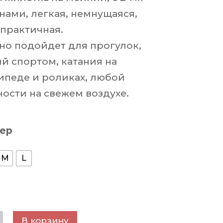
нами, легкая, немнущаяся,
 практичная.
но подойдет для прогулок,
ий спортом, катания на
ипеде и роликах, любой
ности на свежем воздухе.
ер
M
L
ество
В корзину