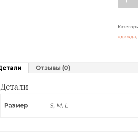
товар
Жилет
детск
Категор
унисе
одежда
,
Детали
Отзывы (0)
Детали
Размер
S, M, L