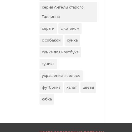
серия Ангелы старого
Таллинна
серьги
с котиком
с собакой
сумка
сумка для ноутбука
туника
украшения в волосы
футболка
халат
цветы
юбка