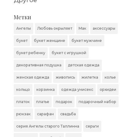
Другое
Метки
Ангелы
Любовь окрыляет
Мак
аксессуары
букет
букет женщине
букет мужчине
букет ребенку
букет с игрушкой
декоративная подушка
детская одежда
женская одежда
живопись
жилетка
колье
кольцо
корзинка
одежда унисекс
орхидеи
платок
платье
подарок
подарочный набор
рюкзак
сарафан
свадьба
серия Ангелы старого Таллинна
серьги