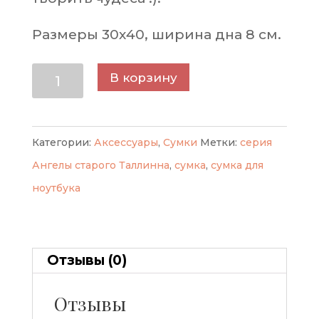
Размеры 30х40, ширина дна 8 см.
Количество
В корзину
товара
Сумка
для
Категории:
Аксессуары
,
Сумки
Метки:
серия
ноутбука
Ангелы старого Таллинна
,
сумка
,
сумка для
Друзья,
ноутбука
серия
Ангелы
старого
Отзывы (0)
Таллина
Отзывы