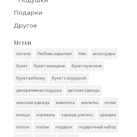
Подушки
Подарки
Другое
Метки
Ангелы
Любовь окрыляет
Мак
аксессуары
букет
букет женщине
букет мужчине
букет ребенку
букет с игрушкой
декоративная подушка
детская одежда
женская одежда
живопись
жилетка
колье
кольцо
корзинка
одежда унисекс
орхидеи
платок
платье
подарок
подарочный набор