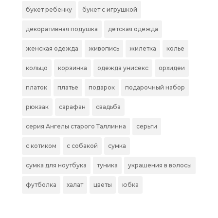
букет ребенку
букет с игрушкой
декоративная подушка
детская одежда
женская одежда
живопись
жилетка
колье
кольцо
корзинка
одежда унисекс
орхидеи
платок
платье
подарок
подарочный набор
рюкзак
сарафан
свадьба
серия Ангелы старого Таллинна
серьги
с котиком
с собакой
сумка
сумка для ноутбука
туника
украшения в волосы
футболка
халат
цветы
юбка