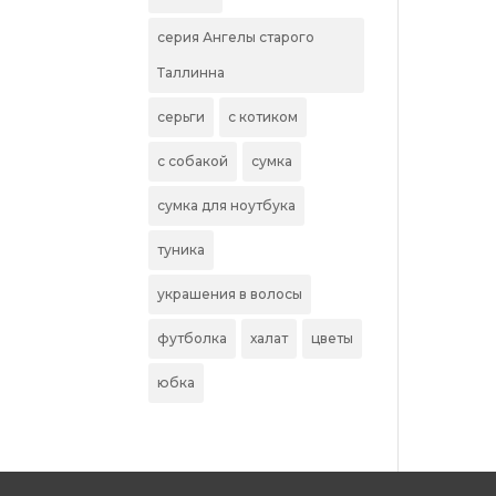
серия Ангелы старого
Таллинна
серьги
с котиком
с собакой
сумка
сумка для ноутбука
туника
украшения в волосы
футболка
халат
цветы
юбка