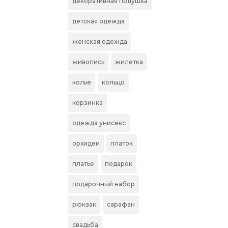
декоративная подушка
детская одежда
женская одежда
живопись
жилетка
колье
кольцо
корзинка
одежда унисекс
орхидеи
платок
платье
подарок
подарочный набор
рюкзак
сарафан
свадьба