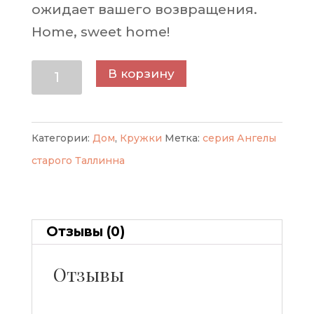
ожидает вашего возвращения.
Home, sweet home!
Количество
В корзину
товара
Кружка
Возвращение
Категории:
Дом
,
Кружки
Метка:
серия Ангелы
домой,
старого Таллинна
серия
Ангелы
старого
Отзывы (0)
Таллина
Отзывы