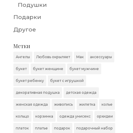
Подушки
Подарки
Другое
Метки
Ангелы
Любовь окрыляет
Мак
аксессуары
букет
букет женщине
букет мужчине
букет ребенку
букет с игрушкой
декоративная подушка
детская одежда
женская одежда
живопись
жилетка
колье
кольцо
корзинка
одежда унисекс
орхидеи
платок
платье
подарок
подарочный набор