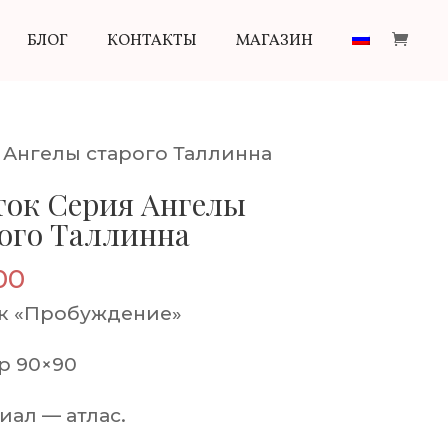
БЛОГ
КОНТАКТЫ
МАГАЗИН
 Ангелы старого Таллинна
ок Серия Ангелы
ого Таллинна
00
к «Пробуждение»
р 90×90
иал — атлас.