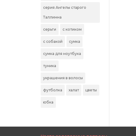
серия Ангелы старого
Таллинна
серьги
с котиком
с собакой
сумка
сумка для ноутбука
туника
украшения в волосы
футболка
халат
цветы
юбка