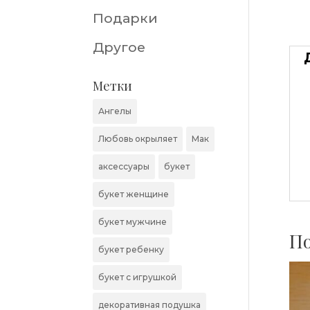
Подарки
Другое
Метки
Ангелы
Любовь окрыляет
Мак
аксессуары
букет
букет женщине
букет мужчине
По
букет ребенку
букет с игрушкой
декоративная подушка