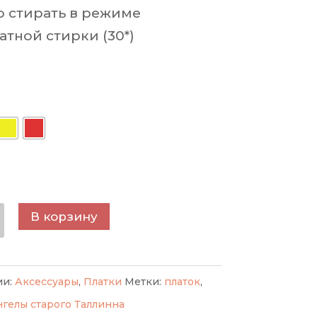
 стирать в режиме
атной стирки (30*)
ество
В корзину
а
к
ии:
Аксессуары
,
Платки
Метки:
платок
,
ы
нгелы старого Таллинна