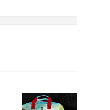
го
нна