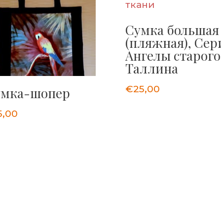
Сумка большая
(пляжная), Сер
Ангелы старого
Таллина
€
25,00
умка-шопер
5,00